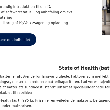
rundig introduktion til din ID.
k af softwarestatus – og anbefaling om evt.
atering
s til brug af MyVolkswagen og opladning
ere om indholdet
State of Health (bat
s batteri er afgørende for langvarig glæde. Faktorer som ineffekti
ingscyklusser kan reducere batterikapaciteten. Lad vores højvolt
e af batteriets sundhedstilstand* udført af specialuddannede tek
pkoblet til fabrikken.
ealth fås til 995 kr. Prisen er en vejledende makspris. Deltagende 
 under maksprisen.