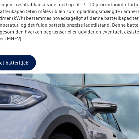
ngens resultat kan afvige med op til +/- 10 procentpoint i forhol
Batterikapaciteten måles i bilen som opladningsmængde i ampere-
timer (kWh) bestemmes hovedsageligt af denne batterikapacitet, o
mperatur, og det fulde batteris præcise ladetilstand. Denne batt
ligesom den hverken begrænser eller udvider en eventuelt eksiste
ler (MHEV).
 et batteritjek