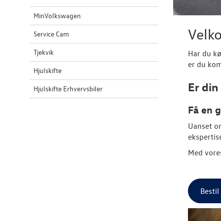
MinVolkswagen
Velko
Service Cam
Tjekvik
Har du k
er du kom
Hjulskifte
Er din
Hjulskifte Erhvervsbiler
Få en 
Uanset o
ekspertis
Med vores
Besti