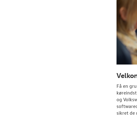
Velko
Få en gru
køreindst
og
Volks
softwareo
sikret de