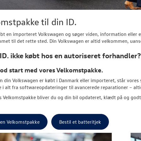
mstpakke til din ID.
øbt en importeret
Volkswagen
og søger viden, information eller e
met til det rette sted. Din
Volkswagen
er altid velkommen, uanse
 ID. ikke købt hos en autoriseret forhandler?
god start med vores Velkomstpakke.
m din
Volkswagen
er købt i Danmark eller importeret, står vores sp
e i alt fra softwareopdateringer til avancerede reparationer – alt
 Velkomstpakke bliver du og din bil opdateret, klædt på og god
l en Velkomstpakke
Bestil et batteritjek