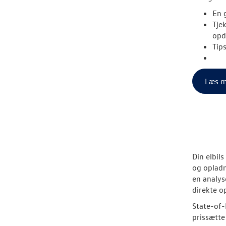
En g
Tje
opd
Tip
Læs m
Din elbil
og opladn
en analys
direkte o
State-of-H
prissætte