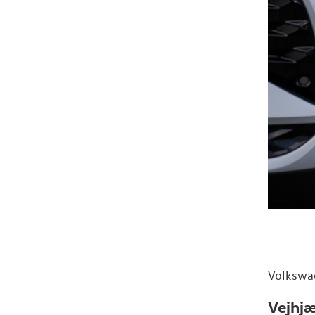
Volkswa
Vejhjæ