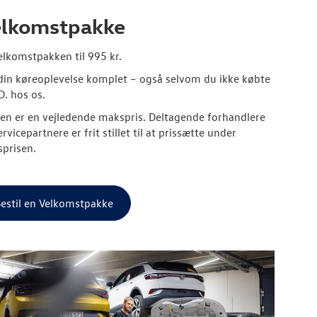
lkomstpakke
elkomstpakken til 995 kr.
din køreoplevelse komplet – også selvom du ikke købte
D. hos os.
sen er en vejledende makspris. Deltagende forhandlere
rvicepartnere er frit stillet til at prissætte under
prisen.
estil en Velkomstpakke