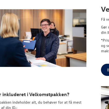
Ve
Få v
Gør 
din I
*Pri
og se
maks
B
r inkluderet i Velkomstpakken?
akken indeholder alt, du behøver for at få mest
af din ID.: