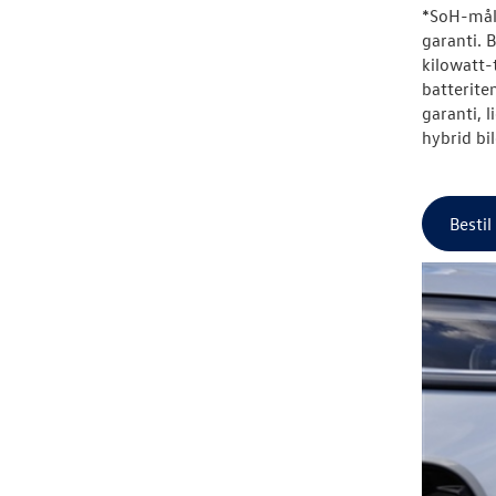
*SoH-måli
garanti. 
kilowatt-
batterite
garanti, 
hybrid bi
Bestil