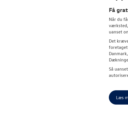
Få grat
Når du få
værksted,
uanset om
Det kræve
foretaget
Danmark, 
Dækningen
Så uanset
autorisere
Læs m