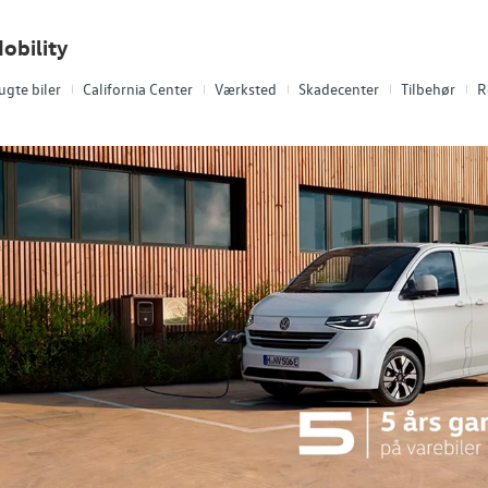
obility
ugte biler
California Center
Værksted
Skadecenter
Tilbehør
R