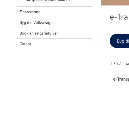
Finansiering
e-Tra
Byg din Volkswagen
Book en salgsrådgiver
Byg d
Garanti
I 75 år h
e-Transp