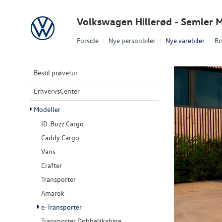
Volkswagen
Volkswagen Hillerød - Semler M
Forside
Nye personbiler
Nye varebiler
Br
Bestil prøvetur
ErhvervsCenter
Modeller
ID. Buzz Cargo
Caddy Cargo
Vans
Crafter
Transporter
Amarok
e-Transporter
Transporter Dobbeltkabine