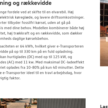
ning og rækkevidde
ge fordele ved at skifte til en elvarebil. Høj
elektrisk køreglæde, og lavere driftsomkostninger.
ter tilbyder fossilfri kørsel, uden at gå på
s med dine behov. Modellen kombinerer både høj
itet, høj trækkraft og en rækkevidde, som dækker
omheds daglige kørselsbehov.
paciteten er 64 kWh, hvilket giver e-Transporteren
idde på op til 330 km på en fuld opladning.
kan hurtiglades (DC) med op til 125 kW, og
des (AC) med 11 kw. Med maksimal DC-ladeeffekt
riet oplades fra 10-80% på kun 40 minutter. Dette
e e-Transporter ideel til en travl arbejdsdag, hvor
vigtig faktor.
Las