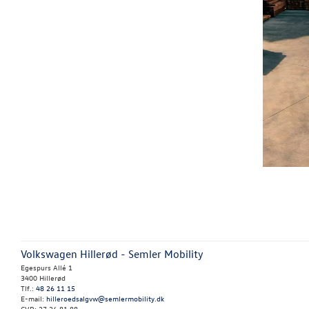
Volkswagen Hillerød - Semler Mobility
Egespurs Allé 1
3400 Hillerød
Tlf.:
48 26 11 15
E-mail:
hilleroedsalgvw@semlermobility.dk
CVR: 27 26 81 88