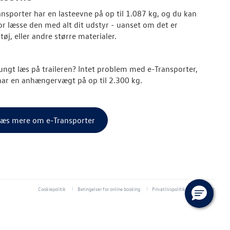
ansporter har en lasteevne på op til 1.087 kg, og du kan
or læsse den med alt dit udstyr - uanset om det er
øj, eller andre større materialer.
ungt læs på traileren? Intet problem med e-Transporter,
har en anhængervægt på op til 2.300 kg.
æs mere om e-Transporter
Cookiepolitik
Betingelser for online booking
Privatlivspolitik
Kontakt