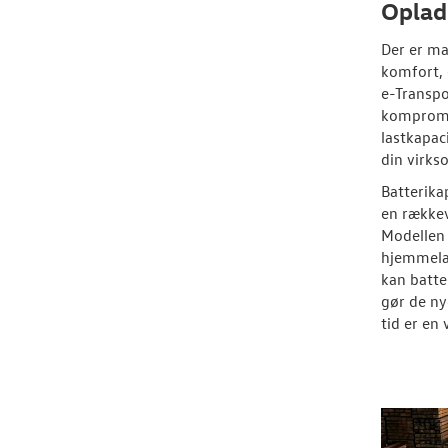
Oplad
Der er man
komfort, 
e-Transpor
kompromi
lastkapac
din virks
Batterika
en rækkev
Modellen 
hjemmela
kan batte
gør de ny
tid er en 