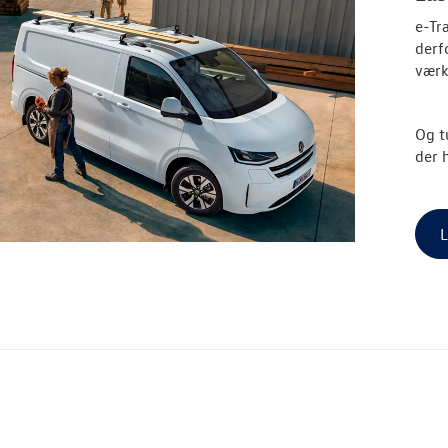
e-Tr
derf
værkt
Og t
der 
L