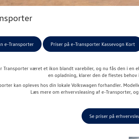
nsporter
in e-Transporter
Priser på e-Transporter Kassevogn Kort
ar Transporter været et ikon blandt varebiler, og nu fås den i en
en opladning, klarer den de flestes behov 
orter kan opleves hos din lokale Volkswagen forhandler. Modellen 
Læs mere om erhvervsleasing af e-Transporter, og 
Se priser på erhvervsle