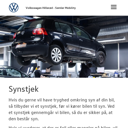
Volkswagen
Toggle
Volkswagen Hillerød - Semler Mobility
naviga
FORSIDE
NYE PERSONBI
NYE VAREBILER
BRUGTE BILER
CALIFORNIA C
Synstjek
VÆRKSTED
Hvis du gerne vil have tryghed omkring syn af din bil,
så tilbyder vi et synstjek, før vi kører bilen til syn. Ved
et synstjek gennemgår vi bilen, så du er sikker på, at
Bestil tid på 
den består syn.
Koncepter og 
Hvis vi vurderer, at der er fejl eller mangler på bilen, vil