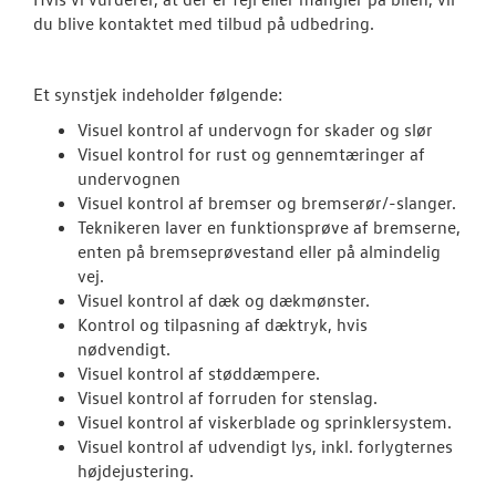
du blive kontaktet med tilbud på udbedring.
Vejhjælp
Biludlejning
Et synstjek indeholder følgende:
Visuel kontrol af undervogn for skader og slør
Hente/bringe
Visuel kontrol for rust og gennemtæringer af
undervognen
Lånecykel
Visuel kontrol af bremser og bremserør/-slanger.
Teknikeren laver en funktionsprøve af bremserne,
Dækopbevar
enten på bremseprøvestand eller på almindelig
vej.
Fælgerep
Visuel kontrol af dæk og dækmønster.
Kontrol og tilpasning af dæktryk, hvis
Rustbeskytte
nødvendigt.
Visuel kontrol af støddæmpere.
Book tid til 
Visuel kontrol af forruden for stenslag.
Visuel kontrol af viskerblade og sprinklersystem.
Synstjek
Visuel kontrol af udvendigt lys, inkl. forlygternes
højdejustering.
Klimaservice