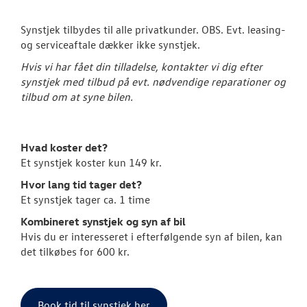
Fordamperr
Synstjek tilbydes til alle privatkunder. OBS. Evt. leasing-
og serviceaftale dækker ikke synstjek.
Klargøring
Hvis vi har fået din tilladelse, kontakter vi dig efter
Volkswagen Se
synstjek med tilbud på evt. nødvendige reparationer og
tilbud om at syne bilen.
Service 5+ til e
Volkswagen Er
Hvad koster det?
Service 5+
Et synstjek koster kun 149 kr.
Serviceabonn
Hvor lang tid tager det?
Et synstjek tager ca. 1 time
Softwareopda
Kombineret synstjek og syn af bil
Hvis du er interesseret i efterfølgende syn af bilen, kan
Velkomstpakke 
det tilkøbes for 600 kr.
VW Connect
MinVolkswage
Book tid til synstjek her