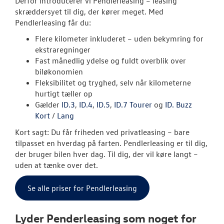
Derfor introducerer vi Pendlerleasing – leasing
skræddersyet til dig, der kører meget. Med
ID.3 Neo
Pendlerleasing får du:
Flere kilometer inkluderet – uden bekymring for
ID.4
ekstraregninger
Fast månedlig ydelse og fuldt overblik over
ID.5
biløkonomien
Fleksibilitet og tryghed, selv når kilometerne
T-Roc
hurtigt tæller op
Gælder
ID.3
,
ID.4
,
ID.5
,
ID.7 Tourer
og
ID. Buzz
Aktuelle kam
Kort
/
Lang
ID. Buzz
Kort sagt: Du får friheden ved privatleasing – bare
tilpasset en hverdag på farten. Pendlerleasing er til dig,
California
der bruger bilen hver dag. Til dig, der vil køre langt –
uden at tænke over det.
Pendlerleasin
Se alle priser for Pendlerleasing
ID. Cross
Lyder Penderleasing som noget for
ID. Polo