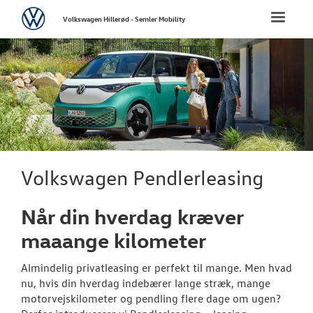
Volkswagen
Toggle
Volkswagen Hillerød - Semler Mobility
naviga
FORSIDE
NYE PERSONBI
Bestil prøvetu
Book en salgs
Volkswagen Pendlerleasing
Byg din Volks
Når din hverdag kræver
Privatleasing
maaange kilometer
Finansiering
Almindelig privatleasing er perfekt til mange. Men hvad
Elektrisk Volks
nu, hvis din hverdag indebærer lange stræk, mange
motorvejskilometer og pendling flere dage om ugen?
Modeller