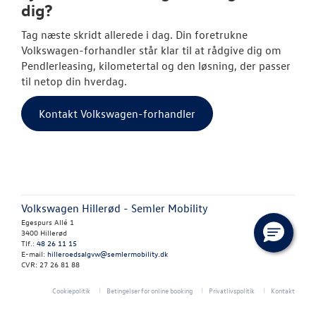
dig?
ID.7 og ID.7 T
Tag næste skridt allerede i dag. Din foretrukne
Volkswagen-forhandler står klar til at rådgive dig om
Den nye Tigua
Pendlerleasing, kilometertal og den løsning, der passer
til netop din hverdag.
Garanti
Kontakt Volkswagen-forhandler
NYE VAREBILER
BRUGTE BILER
CALIFORNIA C
Volkswagen Hillerød - Semler Mobility
Egespurs Allé 1
VÆRKSTED
3400 Hillerød
Tlf.:
48 26 11 15
E-mail:
hilleroedsalgvw@semlermobility.dk
CVR: 27 26 81 88
SKADECENTER
Cookiepolitik
Betingelser for online booking
Privatlivspolitik
Kontakt
TILBEHØR