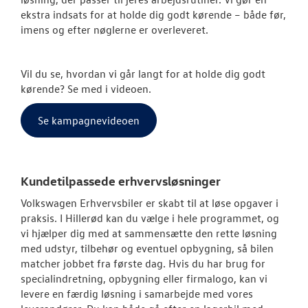
Book en salgs
ekstra indsats for at holde dig godt kørende – både før,
imens og efter nøglerne er overleveret.
Garanti
BRUGTE BILER
Vil du se, hvordan vi går langt for at holde dig godt
kørende? Se med i videoen.
CALIFORNIA C
Se kampagnevideoen
VÆRKSTED
SKADECENTER
Kundetilpassede erhvervsløsninger
Volkswagen Erhvervsbiler er skabt til at løse opgaver i
TILBEHØR
praksis. I Hillerød kan du vælge i hele programmet, og
vi hjælper dig med at sammensætte den rette løsning
med udstyr, tilbehør og eventuel opbygning, så bilen
RESERVEDELE
matcher jobbet fra første dag. Hvis du har brug for
specialindretning, opbygning eller firmalogo, kan vi
NYHEDER
levere en færdig løsning i samarbejde med vores