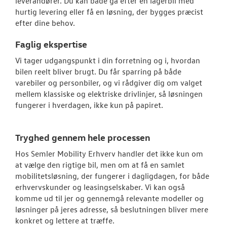
leverandører. Du kan både gå efter en lagerbil med
hurtig levering eller få en løsning, der bygges præcist
OM OS
efter dine behov.
JOB OG KARRI
Faglig ekspertise
Vi tager udgangspunkt i din forretning og i, hvordan
bilen reelt bliver brugt. Du får sparring på både
varebiler og personbiler, og vi rådgiver dig om valget
mellem klassiske og elektriske drivlinjer, så løsningen
fungerer i hverdagen, ikke kun på papiret.
Tryghed gennem hele processen
Hos Semler Mobility Erhverv handler det ikke kun om
at vælge den rigtige bil, men om at få en samlet
mobilitetsløsning, der fungerer i dagligdagen, for både
erhvervskunder og leasingselskaber. Vi kan også
komme ud til jer
og gennemgå relevante modeller og
løsninger på jeres adresse, så beslutningen bliver mere
konkret og lettere at træffe.