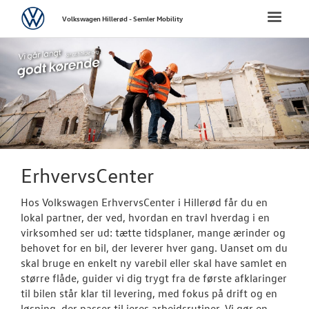
Volkswagen
Toggle
Volkswagen Hillerød - Semler Mobility
naviga
FORSIDE
NYE PERSONBI
NYE VAREBILER
Bestil prøvetu
ErhvervsCenter
ErhvervsCente
Hos Volkswagen ErhvervsCenter i Hillerød får du en
lokal partner, der ved, hvordan en travl hverdag i en
Modeller
virksomhed ser ud: tætte tidsplaner, mange ærinder og
behovet for en bil, der leverer hver gang. Uanset om du
Finansiering
skal bruge en enkelt ny varebil eller skal have samlet en
større flåde, guider vi dig trygt fra de første afklaringer
Byg din Volks
til bilen står klar til levering, med fokus på drift og en
løsning, der passer til jeres arbejdsrutiner. Vi gør en