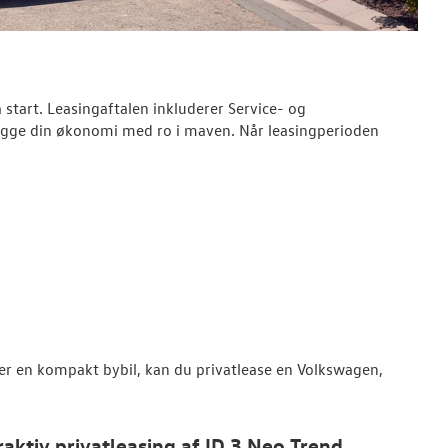
start. Leasingaftalen inkluderer Service- og
gge din økonomi med ro i maven. Når leasingperioden
ler en kompakt bybil, kan du privatlease en Volkswagen,
raktiv privatleasing af ID.3 Neo Trend