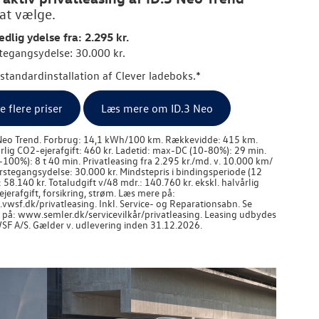
 at vælge.
dlig ydelse fra: 2.295 kr.
tegangsydelse: 30.000 kr.
. standardinstallation af Clever ladeboks.*
e flere priser
Læs mere om ID.3 Neo
Neo Trend. Forbrug: 14,1 kWh/100 km. Rækkevidde: 415 km.
rlig CO2-ejerafgift: 460 kr. Ladetid: max-DC (10-80%): 29 min.
-100%): 8 t 40 min. Privatleasing fra 2.295 kr./md. v. 10.000 km/
ørstegangsydelse: 30.000 kr. Mindstepris i bindingsperiode (12
: 58.140 kr. Totaludgift v/48 mdr.: 140.760 kr. ekskl. halvårlig
jerafgift, forsikring, strøm. Læs mere på:
wsf.dk/privatleasing. Inkl. Service- og Reparationsabn. Se
r på: www.semler.dk/servicevilkår/privatleasing. Leasing udbydes
SF A/S. Gælder v. udlevering inden 31.12.2026.