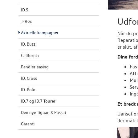
ID.5
Udfo
T-Roc
Aktuelle kampagner
Når du pr
Reparati
ID. Buzz
er slut, a
California
Dine ford
Fas
Pendlerleasing
Att
ID. Cross
Muli
Ser
ID. Polo
Ing
ID.7 og ID.7 Tourer
Et bredt
Den nye Tiguan & Passat
Uanset om
der match
Garanti