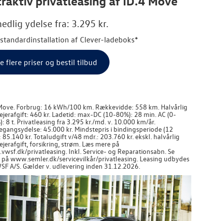
raktiv privatleasing af ID.4 Move
edlig ydelse fra: 3.295 kr.
. standardinstallation af Clever-ladeboks*
e flere priser og bestil tilbud
Move. Forbrug: 16 kWh/100 km. Rækkevidde: 558 km. Halvårlig
jerafgift: 460 kr. Ladetid: max-DC (10-80%): 28 min. AC (0-
: 8 t. Privatleasing fra 3.295 kr./md. v. 10.000 km/år.
egangsydelse: 45.000 kr. Mindstepris i bindingsperiode (12
: 85.140 kr. Totaludgift v/48 mdr.: 203.760 kr. ekskl. halvårlig
jerafgift, forsikring, strøm. Læs mere på
wsf.dk/privatleasing. Inkl. Service- og Reparationsabn. Se
r på www.semler.dk/servicevilkår/privatleasing. Leasing udbydes
SF A/S. Gælder v. udlevering inden 31.12.2026.