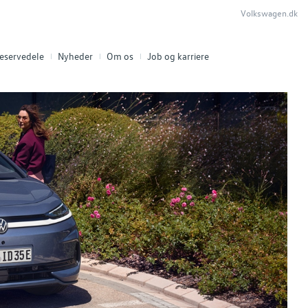
Volkswagen.dk
eservedele
Nyheder
Om os
Job og karriere