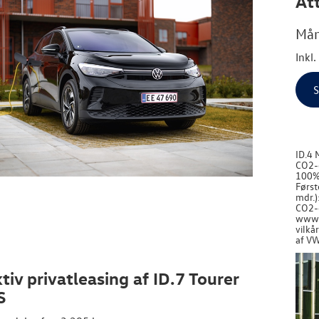
Att
Mån
Inkl
S
ID.4 
CO2-e
100%)
Først
mdr.)
CO2-e
www.v
vilkå
af VW
tiv privatleasing af ID.7 Tourer
S