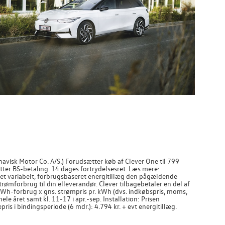
visk Motor Co. A/S.) Forudsætter køb af Clever One til 799
ter BS-betaling. 14 dages fortrydelsesret. Læs mere:
s et variabelt, forbrugsbaseret energitillæg den pågældende
rømforbrug til din elleverandør. Clever tilbagebetaler en del af
h-forbrug x gns. strømpris pr. kWh (dvs. indkøbspris, moms,
ele året samt kl. 11-17 i apr.-sep. Installation: Prisen
ris i bindingsperiode (6 mdr.): 4.794 kr. + evt energitillæg.