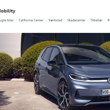
obility
ugte biler
California Center
Værksted
Skadecenter
Tilbehør
R