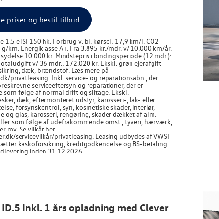
re priser og bestil tilbud
e 1.5 eTSI 150 hk. Forbrug v. bl. kørsel: 17,9 km/l. CO2-
 g/km. Energiklasse A+. Fra 3.895 kr./mdr. v/ 10.000 km/år.
ydelse 10.000 kr. Mindstepris i bindingsperiode (12 mdr.):
Totaludgift v/ 36 mdr.: 172.020 kr. Ekskl. grøn ejerafgift
rsikring, dæk, brændstof. Læs mere på
/privatleasing. Inkl. service- og reparationsabn., der
reskrevne serviceeftersyn og reparationer, der er
som følge af normal drift og slitage. Ekskl.
ker, dæk, eftermonteret udstyr, karosseri-, lak- eller
else, forsynskontrol, syn, kosmetiske skader, interiør,
jle og glas, karosseri, rengøring, skader dækket af alm.
 eller som følge af udefrakommende omst., tyveri, hærværk,
r mv. Se vilkår her
.dk/servicevilkår/privatleasing. Leasing udbydes af VWSF
sætter kaskoforsikring, kreditgodkendelse og BS-betaling.
udlevering inden 31.12.2026.
 ID.5 Inkl. 1 års opladning med Clever