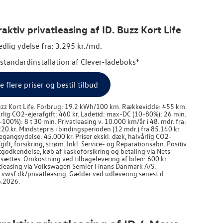
raktiv privatleasing af ID. Buzz Kort Life
dlig ydelse fra: 3.295 kr./md.
. standardinstallation af Clever-ladeboks*
e flere priser og bestil tilbud
uzz Kort Life. Forbrug: 19.2 kWh/100 km. Rækkevidde: 455 km.
rlig CO2-ejerafgift: 460 kr. Ladetid: max-DC (10-80%): 26 min.
-100%): 8 t 30 min. Privatleasing v. 10.000 km/år i 48. mdr. fra:
20 kr. Mindstepris i bindingsperioden (12 mdr.) fra 85.140 kr.
egangsydelse: 45.000 kr. Priser ekskl. dæk, halvårlig CO2-
fgift, forsikring, strøm. Inkl. Service- og Reparationsabn. Positiv
tgodkendelse, køb af kaskoforsikring og betaling via Nets
sættes. Omkostning ved tilbagelevering af bilen: 600 kr.
tleasing via
Volkswagen
Semler Finans Danmark A/S.
wsf.dk/privatleasing. Gælder ved udlevering senest d.
.2026.