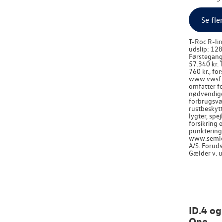
Se fle
T-Roc R-lin
udslip: 128
Førstegangs
57.340 kr. 
760 kr., fo
www.vwsf.dk
omfatter fo
nødvendige 
forbrugsvæs
rustbeskytt
lygter, spe
forsikring
punkteringe
www.semler
A/S. Forud
Gælder v. 
ID.4 og
One.