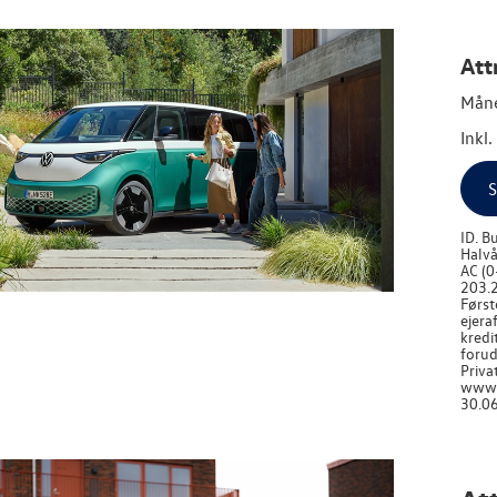
Att
Måne
Inkl
S
ID. B
Halvå
AC (0
203.2
Først
ejera
kredi
forud
Priva
www.v
30.06