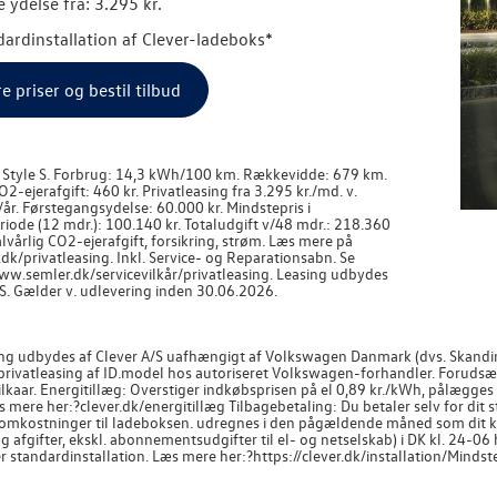
 ydelse fra: 3.295 kr.
ndardinstallation af Clever-ladeboks*
re priser og bestil tilbud
r Style S. Forbrug: 14,3 kWh/100 km. Rækkevidde: 679 km.
O2-ejerafgift: 460 kr. Privatleasing fra 3.295 kr./md. v.
r. Førstegangsydelse: 60.000 kr. Mindstepris i
iode (12 mdr.): 100.140 kr. Totaludgift v/48 mdr.: 218.360
halvårlig CO2-ejerafgift, forsikring, strøm. Læs mere på
k/privatleasing. Inkl. Service- og Reparationsabn. Se
www.semler.dk/servicevilkår/privatleasing. Leasing udbydes
S. Gælder v. udlevering inden 30.06.2026.
ng udbydes af Clever A/S uafhængigt af Volkswagen Danmark (dvs. Skandina
 privatleasing af ID.model hos autoriseret Volkswagen-forhandler. Forudsæt
ilkaar. Energitillæg: Overstiger indkøbsprisen på el 0,89 kr./kWh, pålægge
mere her:?clever.dk/energitillæg Tilbagebetaling: Du betaler selv for dit st
omkostninger til ladeboksen. udregnes i den pågældende måned som dit kW
g afgifter, ekskl. abonnementsudgifter til el- og netselskab) i DK kl. 24-06 h
 standardinstallation. Læs mere her:?https://clever.dk/installation/Mindstep