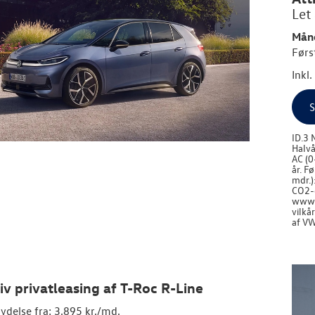
Let
Måne
Førs
Inkl
S
ID.3 
Halvå
AC (0
år. F
mdr.)
CO2-e
www.v
vilkå
af VW
iv privatleasing af T-Roc R-Line
ydelse fra: 3.895 kr./md.