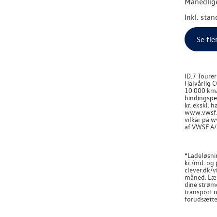
Månedlige
Inkl. sta
Se fle
ID.7 Toure
Halvårlig C
10.000 km/å
bindingsper
kr. ekskl. 
www.vwsf.d
vilkår på 
af VWSF A/
*Ladeløsni
kr./md. og
clever.dk/v
måned. Læs 
dine strøm
transport o
forudsætter