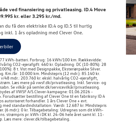
de ved finansiering og privatleasing. ID.4 Move
39.995 kr. eller 3.295 kr./md.
n du få den elektriske ID.4 og ID.5 til hurtig
og inkl. 1 års opladning med Clever One.
erbiler
 77 kWh-batteri. Forbrug: 16 kWh/100 km. Rækkevidde:
lvårlig CO2-ejerafgift: 460 kr. Opladning: DC (10-80%): 28
100%): 8 t. Vist med Designpakke, Eksteriørpakke Silver.
ng. Km./år: 10.000 km. Mindstepris (12 mdr.): 85.140 kr.
 v/48 mdr.: 203.760 kr. ekskl. halvårlig CO2-ejerafgift,
 strøm. Læs mere på vwsf.dk/privatleasing. Inkl. Service- og
abn. Se vilkår på semler.dk/servicevilkår/privatleasing.
bydes af VWSF A/S.
Clever-kampagne: 01.06.2026 -
 Forudsætter bestilling af Clever One til en fabriksny ID.4
hos autoriseret forhandler. 1 års Clever One + evt.
g med standardindstallation: Værdi: 12.687 kr. Mindstepris
er. (6 mdr.): 0 kr. Tilbagebetaling: Udregnes som dit kWh-
ns. strømpris pr. kWh i DK kl. 24-06 hele året samt kl. 11-
ep. Læs mere: clever.dk/tilbagebetaling.