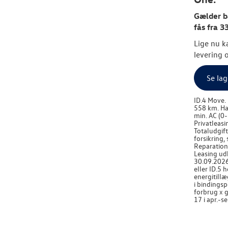
Gælder bå
fås fra 3
Lige nu ka
levering 
Se lag
ID.4 Move.
558 km. Ha
min. AC (0-
Privatleasi
Totaludgift
forsikring,
Reparations
Leasing ud
30.09.2026.
eller ID.5 
energitillæ
i bindingsp
forbrug x g
17 i apr.-s