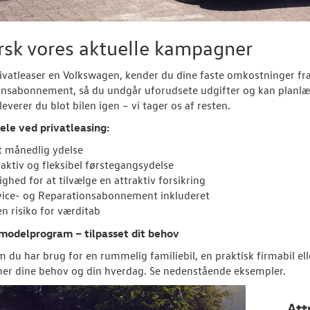
rsk vores aktuelle kampagner
ivatleaser en Volkswagen, kender du dine faste omkostninger fra 
onsabonnement, så du undgår uforudsete udgifter og kan planlæ
fleverer du blot bilen igen – vi tager os af resten.
ele ved privatleasing:
t månedlig ydelse
raktiv og fleksibel førstegangsydelse
ghed for at tilvælge en attraktiv forsikring
vice- og Reparationsabonnement inkluderet
en risiko for værditab
 modelprogram – tilpasset dit behov
 du har brug for en rummelig familiebil, en praktisk firmabil el
er dine behov og din hverdag. Se nedenstående eksempler.
Att