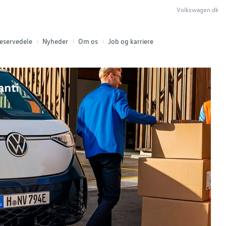
Volkswagen.dk
eservedele
Nyheder
Om os
Job og karriere