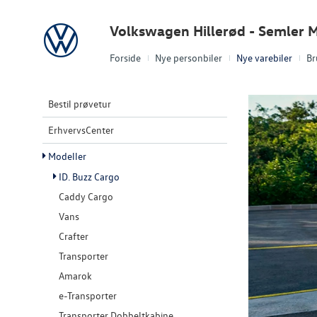
Volkswagen
Volkswagen Hillerød - Semler M
Forside
Nye personbiler
Nye varebiler
Br
Bestil prøvetur
ErhvervsCenter
Modeller
ID. Buzz Cargo
Caddy Cargo
Vans
Crafter
Transporter
Amarok
e-Transporter
Transporter Dobbeltkabine