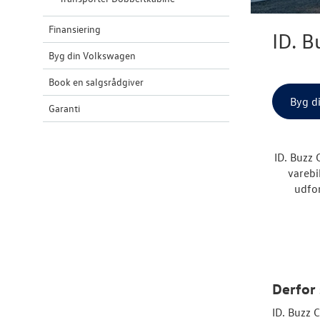
Finansiering
ID. B
Byg din Volkswagen
Book en salgsrådgiver
Byg d
Garanti
ID. Buzz 
varebi
udfo
Derfor 
ID. Buzz C