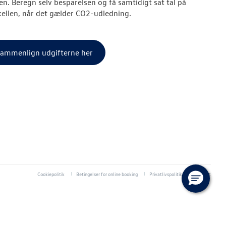
ten. Beregn selv besparelsen og få samtidigt sat tal på
kellen, når det gælder CO2-udledning.
ammenlign udgifterne her
Cookiepolitik
Betingelser for online booking
Privatlivspolitik
Kontakt