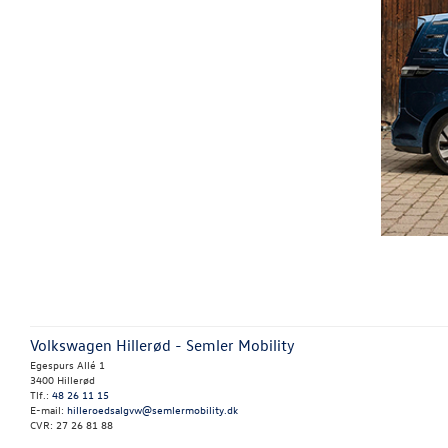
Volkswagen Hillerød - Semler Mobility
Egespurs Allé 1
3400 Hillerød
Tlf.:
48 26 11 15
E-mail:
hilleroedsalgvw@semlermobility.dk
CVR: 27 26 81 88