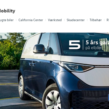
obility
ugte biler
California Center
Værksted
Skadecenter
Tilbehør
R