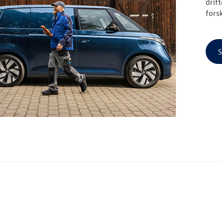
drif
fors
S