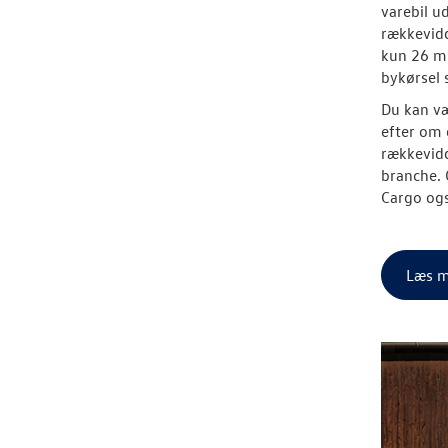
varebil u
rækkevidd
kun 26 min
bykørsel 
Du kan væ
efter om 
rækkevidd
branche. 
Cargo ogs
Læs m