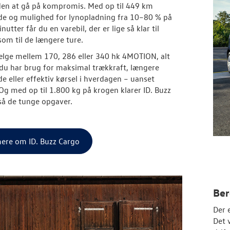
den at gå på kompromis. Med op til 449 km
e og mulighed for lynopladning fra 10–80 % på
utter får du en varebil, der er lige så klar til
som til de længere ture.
lge mellem 170, 286 eller 340 hk 4MOTION, alt
du har brug for maksimal trækkraft, længere
e eller effektiv kørsel i hverdagen – uanset
Og med op til 1.800 kg på krogen klarer ID. Buzz
å de tunge opgaver.
ere om ID. Buzz Cargo
Ber
Der 
Det 