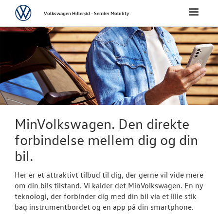
Volkswagen
Toggle
Volkswagen Hillerød - Semler Mobility
naviga
FORSIDE
NYE PERSONBI
NYE VAREBILER
BRUGTE BILER
MinVolkswagen. Den direkte
forbindelse mellem dig og din
CALIFORNIA C
bil.
VÆRKSTED
Her er et attraktivt tilbud til dig, der gerne vil vide mere
om din bils tilstand. Vi kalder det MinVolkswagen. En ny
Bestil tid på 
teknologi, der forbinder dig med din bil via et lille stik
bag instrumentbordet og en app på din smartphone.
Koncepter og 