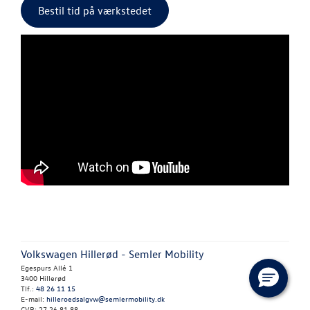
Tjekvik
Bestil tid på værkstedet
Hjulskifte
Hjulskifte Erh
SKADECENTER
TILBEHØR
RESERVEDELE
NYHEDER
OM OS
Volkswagen Hillerød - Semler Mobility
Egespurs Allé 1
3400 Hillerød
JOB OG KARRI
Tlf.:
48 26 11 15
E-mail:
hilleroedsalgvw@semlermobility.dk
CVR: 27 26 81 88