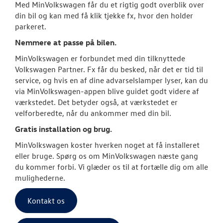
Med MinVolkswagen får du et rigtig godt overblik over
din bil og kan med få klik tjekke fx, hvor den holder
Volkswagen Se
parkeret.
Service 5+ til e
Nemmere at passe på bilen.
MinVolkswagen er forbundet med din tilknyttede
Volkswagen Er
Volkswagen Partner. Fx får du besked, når det er tid til
Service 5+
service, og hvis en af dine advarselslamper lyser, kan du
via MinVolkswagen-appen blive guidet godt videre af
Serviceabonn
værkstedet. Det betyder også, at værkstedet er
velforberedte, når du ankommer med din bil.
Softwareopda
Gratis installation og brug.
Velkomstpakke 
MinVolkswagen koster hverken noget at få installeret
eller bruge. Spørg os om MinVolkswagen næste gang
VW Connect
du kommer forbi. Vi glæder os til at fortælle dig om alle
mulighederne.
MinVolkswage
Kontakt os
Service Cam