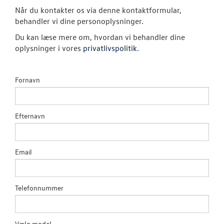
Book en salgs
Når du kontakter os via denne kontaktformular,
behandler vi dine personoplysninger.
Garanti
Du kan læse mere om, hvordan vi behandler dine
oplysninger i vores
privatlivspolitik
.
BRUGTE BILER
CALIFORNIA C
Fornavn
VÆRKSTED
Efternavn
SKADECENTER
Email
TILBEHØR
RESERVEDELE
Telefonnummer
NYHEDER
Vælg model