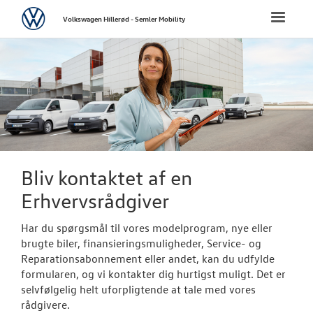
Volkswagen
Toggle
Volkswagen Hillerød - Semler Mobility
naviga
FORSIDE
NYE PERSONBI
NYE VAREBILER
Bestil prøvetu
Bliv kontaktet af en
Erhvervsrådgiver
ErhvervsCente
Modeller
Har du spørgsmål til vores modelprogram, nye eller
brugte biler, finansieringsmuligheder, Service- og
Finansiering
Reparationsabonnement eller andet, kan du udfylde
formularen, og vi kontakter dig hurtigst muligt. Det er
Byg din Volks
selvfølgelig helt uforpligtende at tale med vores
rådgivere.