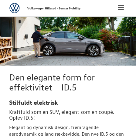
Volkswagen
Toggle
Volkswagen Hillerød - Semler Mobility
naviga
FORSIDE
NYE PERSONBI
Bestil prøvetu
Book en salgs
Den elegante form for
Byg din Volks
effektivitet – ID.5
Privatleasing
Stilfuldt elektrisk
Finansiering
Kraftfuld som en SUV, elegant som en coupé.
Oplev ID.5!
Elektrisk Volks
Elegant og dynamisk design, fremragende
aerodynamik og lang rækkevidde. Den nye ID.5 og den
Modeller