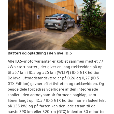
Batteri og opladning i den nye ID.5
Alle ID.5-motorvarianter er koblet sammen med et 77
kWh stort batteri, der giver en lang rækkevidde på op
til 557 km i ID.5 og 525 km (WLTP) i ID.5 GTX Edition.
De lave luftmodstandsværdier på 0,26 og 0,27 (ID.5
GTX Edition) gavner effektiviteten og rækkevidden. Og
begge dele forbedres yderligere af den integrerede
spoiler i den aerodynamisk formede bagklap, som
åbner langt op. ID.5 / ID.5 GTX Edition har en ladeeffekt
på 135 kW, og på farten kan den lade strøm til de
næste 390 km eller 320 km (GTX) indenfor 30 minutter.