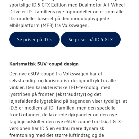
sportslige ID.5 GTX Edition med Dualmotor All-Wheel-
Drive er ID.-familiens nye topmodeller og er som alle
ID.3 Neo
ID.-modeller baseret på den modulopbyggede
elbilsplatform (MEB) fra Volkswagen.
ID.4
Se priser på ID.5
Se priser på ID.5 GTX
ID.5
T-Roc
Karismatisk SUV-coupé design
Aktuelle kam
Den nye eSUV-coupé fra Volkswagen har et
selvstændigt og karismatisk designudtryk fra alle
ID. Buzz
vinkler. Den karakteristiske LED-teknologi med
lysstriben på fronten (ekstraudstyr) og det
California
iøjnefaldende lygtebånd på bagenden viser tydeligt, at
ID.5 er medlem af ID.-familien, men den specielle
Pendlerleasin
frontkofanger, de lakerede dørpaneler og den nye
taglinje adskiller den nye eSUV-coupé fra ID.4. I GTX-
ID. Cross
versionen har ID.5 en endnu mere dynamisk
fremtoning med det større luftindtag og de
ID. Polo