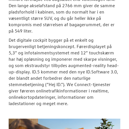
Den lange akselafstand på 2766 mm giver de samme
pladsforhold i kabinen, som du normalt har i en
RESERVEDELE
væsentligt større SUV, og du går heller ikke på
kompromis med størrelsen af bagagerummet, der er
NYHEDER
på 549 liter.
Det digitale cockpit bygger på et enkelt og
OM OS
brugervenligt betjeningskoncept. Førerdisplayet på
5,3” og infotainmentsystemet med 12” touchskærm
JOB OG KARRI
har høj opløsning og imponerer med skarpe visninger,
og som ekstraudstyr tilbydes augmented-reality head-
up-display. ID.5 kommer med den nye ID.Software 3.0,
der blandt andet forbedrer den naturlige
stemmebetjening (”Hej ID.”). We Connect-tjenester
giver føreren onlinetrafikinformationer i realtime,
onlinekortopdateringer, informationer om
ladestationer og meget mere.