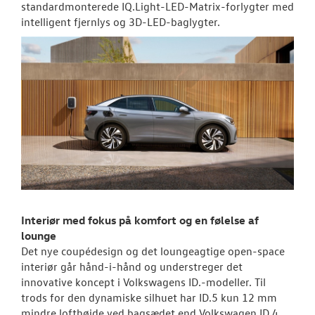
standardmonterede IQ.Light-LED-Matrix-forlygter med
intelligent fjernlys og 3D-LED-baglygter.
ID.7 og ID.7 T
Den nye Tigua
Garanti
NYE VAREBILER
BRUGTE BILER
CALIFORNIA C
Interiør med fokus på komfort og en følelse af
VÆRKSTED
lounge
Det nye coupédesign og det loungeagtige open-space
interiør går hånd-i-hånd og understreger det
SKADECENTER
innovative koncept i Volkswagens ID.-modeller. Til
trods for den dynamiske silhuet har ID.5 kun 12 mm
TILBEHØR
mindre lofthøjde ved bagsædet end Volkswagen ID.4.