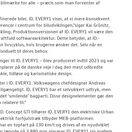
ilmærke for alle – præcis som man forventer af
inerede biler. ID. EVERY1 viser, at vi mere konsekvent
encer i centrum for biludviklingen,"siger Kai Grünitz,
ing. Produktionsversionen af ID. EVERY1 vil være den
ftfuld softwarearkitektur. Dette betyder, at ID.-
livscyklus, hvis brugerne ønsker det. Selv når en
viduelt til deres behov.
ger til ID. EVERY1 – blev produceret indtil 2023 og var
plarer på de danske veje i dag den mest udbredte
le, tidløse og karismatiske design.
ter i ID. EVERY1. Volkswagens chefdesigner Andreas
ilgængeligt. ID. EVERY1 har et selvsikkert udtryk, men
det ‘smilende’ bagparti. Disse designelementer gør den
relatere til.”
D. Concept GTI tilhører ID. EVERY1 den elektriske Urban
lektrisk forhjulstræk tilbyder MEB-platformen
har en topfart på 130 km/t og drives af en nyudviklet
en længde på 3.880 mm placerer ID. EVERY1 sig mellem