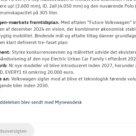
gere up! (3.600 mm), ID. 2all (4.050 mm) og den nuværende Polo (
rumskapacitet på 305 liter.
en-mærkets fremtidsplan.
Med aftalen “Future Volkswagen” 
gen af december 2024 en vision, der kombinerer økonomisk stabil
ygtig mobilitet. Bindende mål og aftalte tiltag danner grundlag
en klart defineret tre-faset plan:
hent:
Styrke konkurrenceevnen og målrettet udvide det eksistere
håndsvisning af den nye Electric Urban Car Family i efteråret 202
rib
: Ni nye modeller vil blive introduceret inden 2027, herunder
ID. EVERY1 til omkring 20.000 euro.
e an:
Volkswagen sigter mod at blive et teknologisk førende vo
gende biler inden 2030.
ddelelsen blev sendt med Mynewsdesk
soversigten