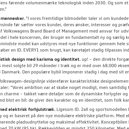
ens førende volumenmærke teknologisk inden 2030. Og som et b
en."
 mennesker.
"I vores fremtidige bilmodeller taler vi om kundedef
sinde før sætter vores kunder, deres ønsker, interesser og præfer
 Volkswagens Brand Board of Management med ansvar for udvikl
del i hele koncernen, der bruger en fundamentalt ny og særlig kra
 mindste model kan udstyres med nye funktioner gennem hele sin 
køber en ID. EVERY1 som brugt, kan køretøjet stadig tilpasses indi
stisk design med karisma og identitet.
up! – den direkte forgæn
mest solgte bil 29 måneder i træk og er med over 68.000 eksem
i Danmark. Den populære bybil imponerer stadig i dag med sit enk
olkswagen-designlinje viderefører karakteristiske designelemen
aler: “Vores ambition var at skabe noget modigt, men samtidig t
in charme – takket være detaljer som de dynamiske forlygter og 
nd blot en bil: de giver den karakter og en identitet, som folk kan 
ed elektrisk forhjulstræk.
Ligesom ID. 2all og sportsmodellen I
y og er baseret på den nye modulære elektriske platform. Med e
nerende pladsudnyttelse og maksimal effektivitet. Konceptbilen 
med 70 kW (95 hk). Rækkevidden er mindst 250 kilometer. Med 