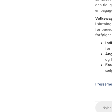
den tidli
en bagage
Volkswag
i slutnin
for bæred
forfølger 
Ind
for
Ang
og 
Før
sæl
Presseme
Nyhed