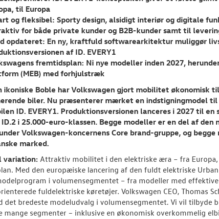
opa, til Europa
rt og fleksibel: Sporty design, alsidigt interiør og digitale 
raktiv for både private kunder og B2B-kunder samt til leverin
id opdateret: En ny, kraftfuld softwarearkitektur muliggør li
duktionsversionen af ID. EVERY1
kswagens fremtidsplan: Ni nye modeller inden 2027, herunder 
tform (MEB) med forhjulstræk
n ikoniske Boble har Volkswagen gjort mobilitet økonomisk t
erende biler. Nu præsenterer mærket en indstigningmodel til
len ID. EVERY1. Produktionsversionen lanceres i 2027 til en s
 ID.2 i 25.000-euro-klassen. Begge modeller er en del af den
 under Volkswagen-koncernens Core brand-gruppe, og begge mod
anske marked.
 variation:
Attraktiv mobilitet i den elektriske æra – fra Europa, 
lan. Med den europæiske lancering af den fuldt elektriske Urban
modelprogram i volumensegmentet – fra modeller med effektive
rienterede fuldelektriske køretøjer. Volkswagen CEO, Thomas Schäf
 det bredeste modeludvalg i volumensegmentet. Vi vil tilbyde bi
e mange segmenter – inklusive en økonomisk overkommelig elbil i 