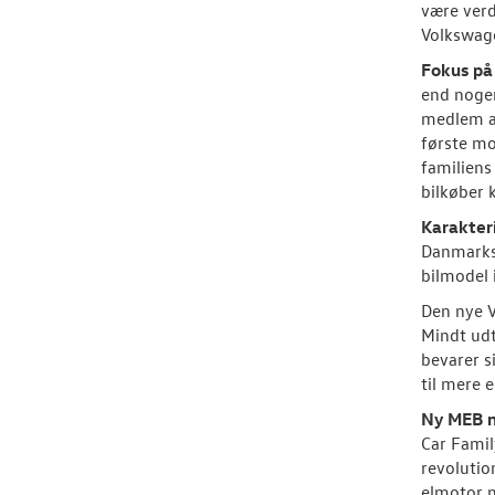
være verd
Volkswag
Fokus på
end nogen
medlem af
første mo
familiens
bilkøber 
Karakteri
Danmarks 
bilmodel 
Den nye V
Mindt udt
bevarer s
til mere e
Ny MEB m
Car Famil
revolutio
elmotor 