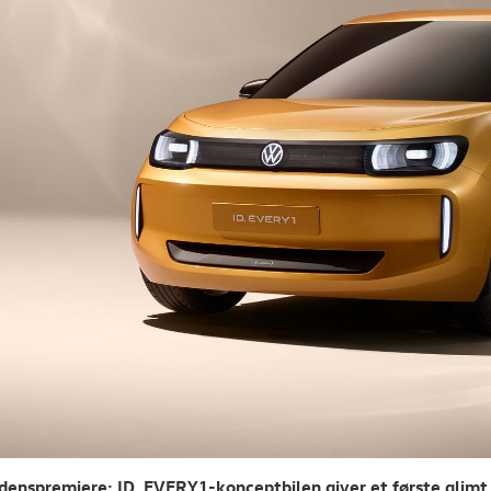
denspremiere: ID. EVERY1-konceptbilen giver et første glimt a