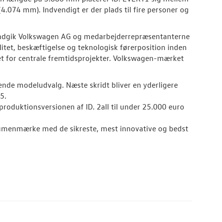
4.074 mm). Indvendigt er der plads til fire personer og
indgik Volkswagen AG og medarbejderrepræsentanterne
itet, beskæftigelse og teknologisk førerposition inden
et for centrale fremtidsprojekter. Volkswagen-mærket
nde modeludvalg. Næste skridt bliver en yderligere
5.
 produktionsversionen af ID. 2all til under 25.000 euro
lumenmærke med de sikreste, mest innovative og bedst