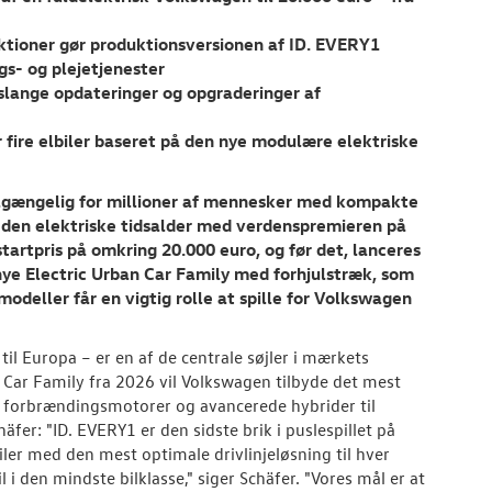
funktioner gør produktionsversionen af ID. EVERY1
gs- og plejetjenester
vslange opdateringer og opgraderinger af
fire elbiler baseret på den nye modulære elektriske
ilgængelig for millioner af mennesker med kompakte
 den elektriske tidsalder med verdenspremieren på
tartpris på omkring 20.000 euro, og før det, lanceres
 nye Electric Urban Car Family med forhjulstræk, som
eller får en vigtig rolle at spille for Volkswagen
til Europa – er en af de centrale søjler i mærkets
 Car Family fra 2026 vil Volkswagen tilbyde det mest
 forbrændingsmotorer og avancerede hybrider til
er: "ID. EVERY1 er den sidste brik i puslespillet på
ler med den mest optimale drivlinjeløsning til hver
den mindste bilklasse," siger Schäfer. "Vores mål er at