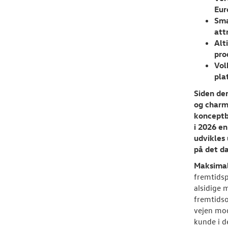
Eur
Sma
att
Alt
pro
Vol
pla
Siden de
og charm
konceptbi
i 2026 en
udvikles
på det d
Maksimal
fremtidsp
alsidige 
fremtidso
vejen mod
kunde i d