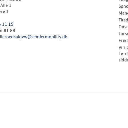
Allé 1
Søn
erød
Man
Tirs
6 11 15
Ons
26 81 88
Tors
illeroedsalgvw@semlermobility.dk
Fred
Vi s
Lørd
sidde