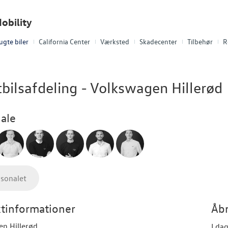
obility
ugte biler
California Center
Værksted
Skadecenter
Tilbehør
R
bilsafdeling - Volkswagen Hillerød
ale
rsonalet
tinformationer
Åbn
n Hillerød
I da