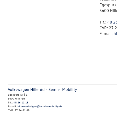
Egespurs 
3400 Hill
Tlf.:
48 2
CVR: 27 
E-mail:
h
Volkswagen Hillerød - Semler Mobility
Egespurs Allé 1
3400 Hillerød
Tlf.:
48 26 11 15
E-mail:
hilleroedsalgvw@semlermobility.dk
CVR: 27 26 81 88