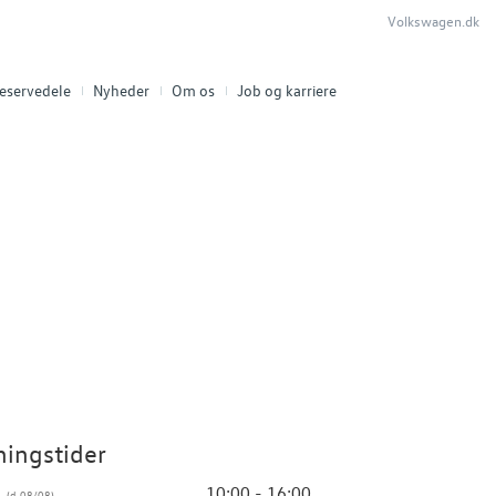
Volkswagen.dk
eservedele
Nyheder
Om os
Job og karriere
ingstider
g
10:00 - 16:00